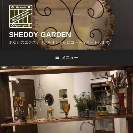
コ
ン
テ
ン
ツ
SHEDDY GARDEN
へ
あなたのエクステリアをオシャレにコーディネートします
ス
キ
メニュー
ッ
プ